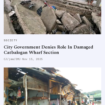
SOCIETY
City Government Denies Role In Damaged
Catbalogan Wharf Section
CJ/jmm/DMJ
·
Nov 15, 2025