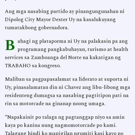
Ang mga nasabing partido ay pinangungunahan ni
Dipolog City Mayor Dexter Uy na kasalukuyang
tumatakbong gobernadora.
B
ahagi ng plataporma ni Uy na palakasin pa ang
programang pangkabuhayan, turismo at health
services sa Zamboanga del Norte na kakatigan ng
TRABAHO sa kongreso.
Maliban sa pagpapasalamat sa liderato at suporta ni
Uy, pinasalamatan din ni Chavez ang libu-libong mga
residenteng dumagsa sa nasabing pagtitipon pati na
rin sa motorcade na ginanap noong umaga.
“Napakainit po talaga ng pagtanggap niyo sa amin
kaya po kanina nung nagmomotorcade po kami.
Talagang hindi ko mapigilan ngumiti kasi kayo po