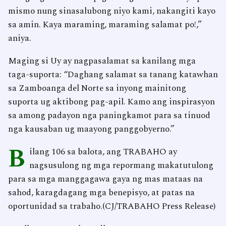
mismo nung sinasalubong niyo kami, nakangiti kayo
sa amin. Kaya maraming, maraming salamat po!,”
aniya.
Maging si Uy ay nagpasalamat sa kanilang mga
taga-suporta: “Daghang salamat sa tanang katawhan
sa Zamboanga del Norte sa inyong mainitong
suporta ug aktibong pag-apil. Kamo ang inspirasyon
sa among padayon nga paningkamot para sa tinuod
nga kausaban ug maayong panggobyerno.”
B
ilang 106 sa balota, ang TRABAHO ay
nagsusulong ng mga repormang makatutulong
para sa mga manggagawa gaya ng mas mataas na
sahod, karagdagang mga benepisyo, at patas na
oportunidad sa trabaho.(CJ/TRABAHO Press Release)