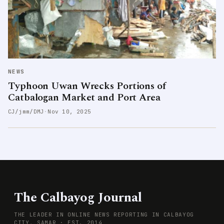
NEWS
Typhoon Uwan Wrecks Portions of
Catbalogan Market and Port Area
CJ/jmm/DMJ
·
Nov 10, 2025
The Calbayog Journal
THE LEADER IN ONLINE NEWS REPORTING IN CALBAYOG
CITY, SAMAR · EST. 2014