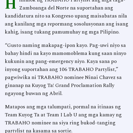
H
inimok ng TRABAHO Partylist ang mga taga-
Zamboanga del Norte na suportahan ang
kandidatura nito sa Kongreso upang maisabatas nila
ang kanilang mga repormang sosolusyonan ang isang
kahig, isang tukang pamumuhay ng mga Pilipino.
“Gusto naming makapag-ipon kayo. Pag-uwi niyo sa
bahay hindi na kayo mamomoblema kung saan ninyo
kukunin ang pang-emergency niyo. Kaya sana po
inyong suportahan ang 106 TRABAHO Partylist,”
pagwiwika ni TRABAHO nominee Ninai Chavez sa
ginanap na Kuyog Ta! Grand Proclamation Rally
ngayong buwan ng Abril.
Matapos ang mga talumpati, pormal na itinaas ng
Team Kuyog Ta at Team I Lab U ang mga kamay ng
TRABAHO nominee na siya ring bukod-tanging
partylist na kasama sa sortie.