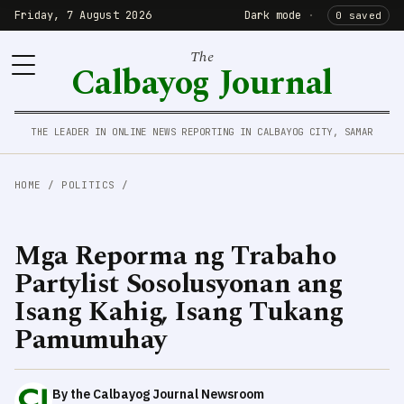
Friday, 7 August 2026
Dark mode
·
0 saved
The
Calbayog Journal
THE LEADER IN ONLINE NEWS REPORTING IN CALBAYOG CITY, SAMAR
HOME
/
POLITICS
/
Mga Reporma ng Trabaho
Partylist Sosolusyonan ang
Isang Kahig, Isang Tukang
Pamumuhay
By the Calbayog Journal Newsroom