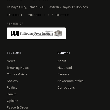
Calbayog City, Samar 6710 · Eastern Visayas, Philippines
FACEBOOK
·
YOUTUBE
·
X / TWITTER
MEMBER OF
SECTIONS
COMPANY
News
About
Breaking News
Masthead
Culture & Arts
Careers
Society
Newsroom ethics
Politics
Corrections
Health
Opinion
Peace & Order