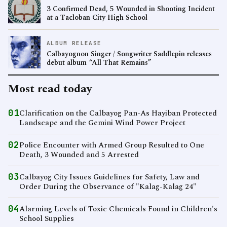
3 Confirmed Dead, 5 Wounded in Shooting Incident
at a Tacloban City High School
ALBUM RELEASE
Calbayognon Singer / Songwriter Saddlepin releases
debut album “All That Remains”
Most read today
01
Clarification on the Calbayog Pan-As Hayiban Protected
Landscape and the Gemini Wind Power Project
02
Police Encounter with Armed Group Resulted to One
Death, 3 Wounded and 5 Arrested
03
Calbayog City Issues Guidelines for Safety, Law and
Order During the Observance of "Kalag-Kalag 24"
04
Alarming Levels of Toxic Chemicals Found in Children's
School Supplies