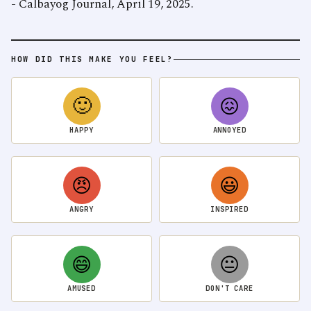
- Calbayog Journal, April 19, 2025.
HOW DID THIS MAKE YOU FEEL?
🙂
😖
HAPPY
ANNOYED
😠
😃
ANGRY
INSPIRED
😄
😐
AMUSED
DON'T CARE