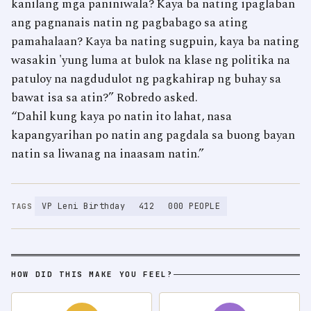
kanilang mga paniniwala? Kaya ba nating ipaglaban
ang pagnanais natin ng pagbabago sa ating
pamahalaan? Kaya ba nating sugpuin, kaya ba nating
wasakin 'yung luma at bulok na klase ng politika na
patuloy na nagdudulot ng pagkahirap ng buhay sa
bawat isa sa atin?” Robredo asked.
“Dahil kung kaya po natin ito lahat, nasa
kapangyarihan po natin ang pagdala sa buong bayan
natin sa liwanag na inaasam natin.”
VP Leni Birthday
412
000 PEOPLE
TAGS
HOW DID THIS MAKE YOU FEEL?