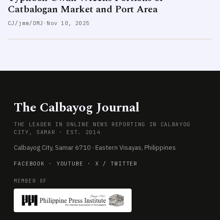
Catbalogan Market and Port Area
CJ/jmm/DMJ
·
Nov 10, 2025
The Calbayog Journal
THE LEADER IN ONLINE NEWS REPORTING IN CALBAYOG
CITY, SAMAR · EST. 2014
Calbayog City, Samar 6710 · Eastern Visayas, Philippines
FACEBOOK
·
YOUTUBE
·
X / TWITTER
MEMBER OF