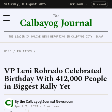
Saturday, 8 August 2026
Dark mode
·
0 saved
The
Calbayog Journal
THE LEADER IN ONLINE NEWS REPORTING IN CALBAYOG CITY, SAMAR
HOME
/
POLITICS
/
VP Leni Robredo Celebrated
Birthday With 412,000 People
in Biggest Rally Yet
By the Calbayog Journal Newsroom
April 7, 2023 · 6 min read