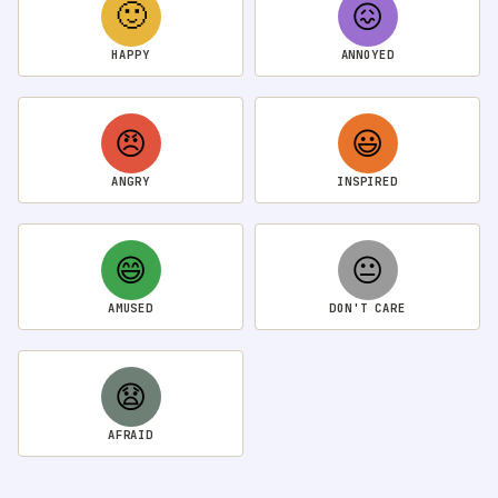
🙂
😖
HAPPY
ANNOYED
😠
😃
ANGRY
INSPIRED
😄
😐
AMUSED
DON'T CARE
😧
AFRAID