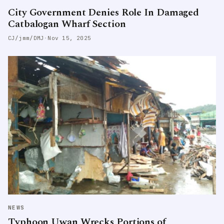
City Government Denies Role In Damaged
Catbalogan Wharf Section
CJ/jmm/DMJ
·
Nov 15, 2025
NEWS
Typhoon Uwan Wrecks Portions of