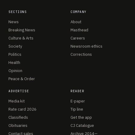
SECTIONS
COMPANY
News
About
Breaking News
Masthead
Culture & Arts
Careers
Society
Newsroom ethics
Politics
Corrections
Health
Opinion
Peace & Order
ADVERTISE
READER
Media kit
E-paper
Rate card 2026
Tip line
Classifieds
Get the app
Obituaries
CJ Catalogue
Contact sales
Archive 2014—