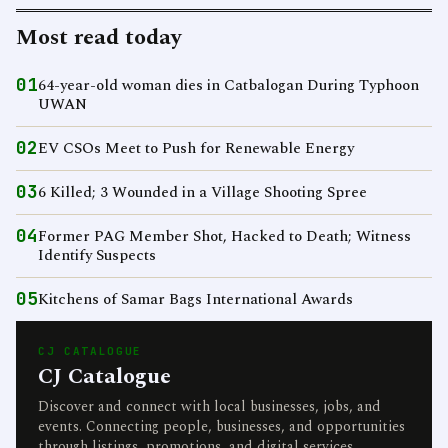
Most read today
01
64-year-old woman dies in Catbalogan During Typhoon
UWAN
02
EV CSOs Meet to Push for Renewable Energy
03
6 Killed; 3 Wounded in a Village Shooting Spree
04
Former PAG Member Shot, Hacked to Death; Witness
Identify Suspects
05
Kitchens of Samar Bags International Awards
CJ CATALOGUE
CJ Catalogue
Discover and connect with local businesses, jobs, and
events. Connecting people, businesses, and opportunities
through listings, promotions, and digital services.