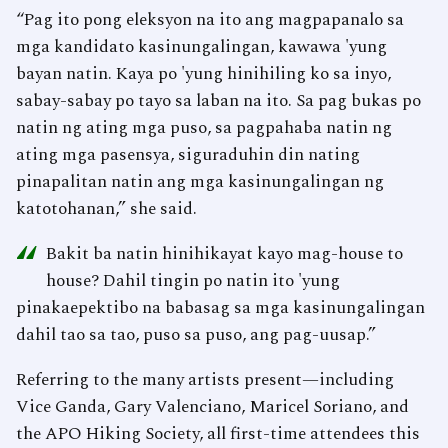
“Pag ito pong eleksyon na ito ang magpapanalo sa
mga kandidato kasinungalingan, kawawa 'yung
bayan natin. Kaya po 'yung hinihiling ko sa inyo,
sabay-sabay po tayo sa laban na ito. Sa pag bukas po
natin ng ating mga puso, sa pagpahaba natin ng
ating mga pasensya, siguraduhin din nating
pinapalitan natin ang mga kasinungalingan ng
katotohanan,” she said.
“
Bakit ba natin hinihikayat kayo mag-house to
house? Dahil tingin po natin ito 'yung
pinakaepektibo na babasag sa mga kasinungalingan
dahil tao sa tao, puso sa puso, ang pag-uusap.”
Referring to the many artists present—including
Vice Ganda, Gary Valenciano, Maricel Soriano, and
the APO Hiking Society, all first-time attendees this