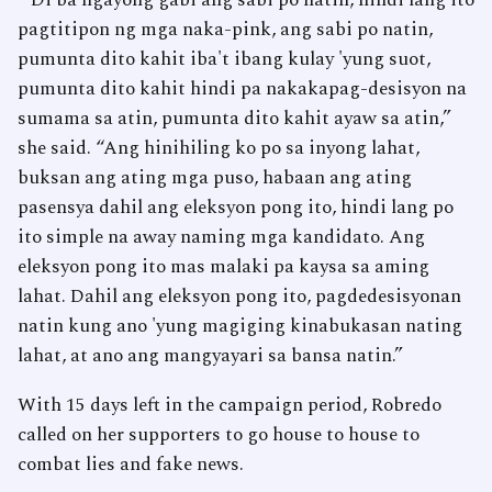
“'Di ba ngayong gabi ang sabi po natin, hindi lang ito
pagtitipon ng mga naka-pink, ang sabi po natin,
pumunta dito kahit iba't ibang kulay 'yung suot,
pumunta dito kahit hindi pa nakakapag-desisyon na
sumama sa atin, pumunta dito kahit ayaw sa atin,”
she said. “Ang hinihiling ko po sa inyong lahat,
buksan ang ating mga puso, habaan ang ating
pasensya dahil ang eleksyon pong ito, hindi lang po
ito simple na away naming mga kandidato. Ang
eleksyon pong ito mas malaki pa kaysa sa aming
lahat. Dahil ang eleksyon pong ito, pagdedesisyonan
natin kung ano 'yung magiging kinabukasan nating
lahat, at ano ang mangyayari sa bansa natin.”
With 15 days left in the campaign period, Robredo
called on her supporters to go house to house to
combat lies and fake news.