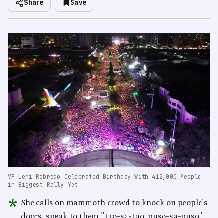
Share
Save
VP Leni Robredo Celebrated Birthday With 412,000 People
in Biggest Rally Yet
*
She calls on mammoth crowd to knock on people's
doors, speak to them "tao-sa-tao, puso-sa-puso"